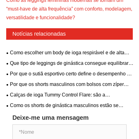
Como as leggings femininas modernas se tornam um
“must-have de alta frequência” com conforto, modelagem,
versatilidade e funcionalidade?
Notícias relacionadas
Como escolher um body de ioga respirável e de alta
elasticidade? Um estilo sem costas com sutiã
Que tipo de leggings de ginástica consegue equilibrar
acolchoado é adequado para todas as necessidades de
conforto e estética?
Por que o sutiã esportivo certo define o desempenho do
condicionamento físico.
seu traje esportivo?
Por que os shorts masculinos com bolsos com zíper
estão se tornando um item obrigatório para os homens
Calças de ioga Tummy Control Flare: são a
modernos
combinação perfeita de conforto e estilo
Como os shorts de ginástica masculinos estão se
tornando uma categoria central no vestuário de fitness
Deixe-me uma mensagem
global?