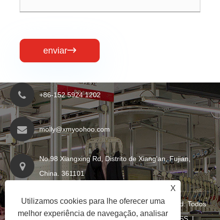
enviar

+86-152 5924 1202
molly@xmyoohoo.com
No.98 Xiangxing Rd, Distrito de Xiang'an, Fujian,
China. 361101
X
Utilizamos cookies para lhe oferecer uma
Copyright © 2024 Xiamen Evaricky Trading Co., Ltd. Todos
melhor experiência de navegação, analisar
os direitos reservados
Links
|
Sitemap
|
RSS
|