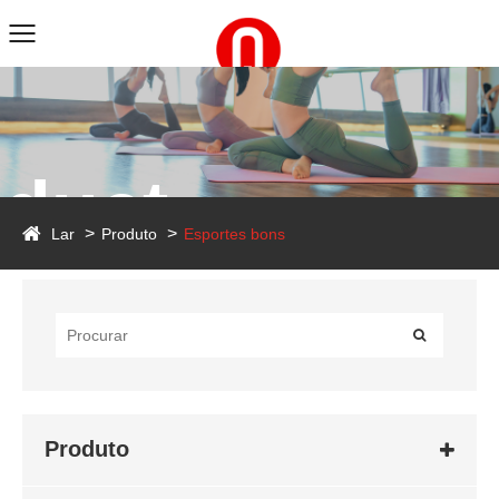
duct
Lar
Produto
Esportes bons
Produto