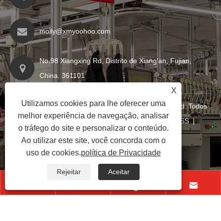
molly@xmyoohoo.com
No.98 Xiangxing Rd, Distrito de Xiang'an, Fujian,
China. 361101
X
Utilizamos cookies para lhe oferecer uma
Copyright © 2024 Xiamen Evaricky Trading Co., Ltd. Todos
melhor experiência de navegação, analisar
os direitos reservados
Links
|
Sitemap
|
RSS
|
o tráfego do site e personalizar o conteúdo.
XML
|
política de Privacidade
|
Ao utilizar este site, você concorda com o
uso de cookies.
política de Privacidade
Rejeitar
Aceitar



